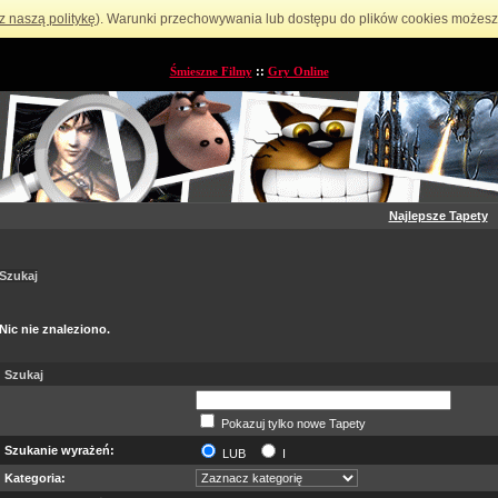
z naszą politykę
). Warunki przechowywania lub dostępu do plików cookies możesz 
Śmieszne Filmy
::
Gry Online
Najlepsze Tapety
Szukaj
Nic nie znaleziono.
Szukaj
Pokazuj tylko nowe Tapety
Szukanie wyrażeń:
LUB
I
Kategoria: