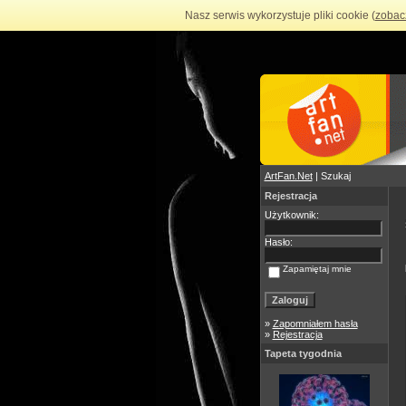
Nasz serwis wykorzystuje pliki cookie (
zobac
ArtFan.Net
| Szukaj
Rejestracja
Użytkownik:
Hasło:
Zapamiętaj mnie
»
Zapomniałem hasła
»
Rejestracja
Tapeta tygodnia