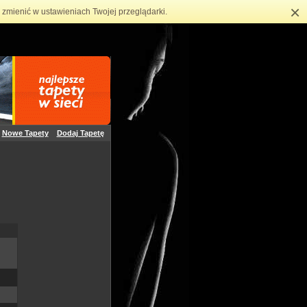
×
zmienić w ustawieniach Twojej przeglądarki.
Nowe Tapety
Dodaj Tapetę