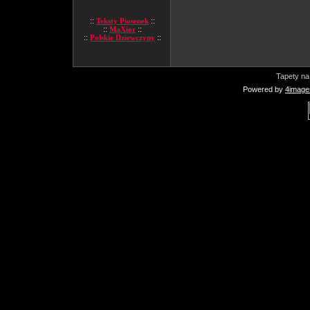
::
Teksty Piosenek
::
::
MaXior
::
::
Polskie Dziewczyny
::
Tapety na
Powered by
4image