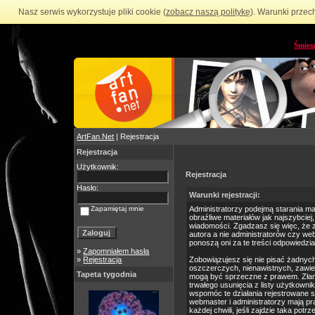
Nasz serwis wykorzystuje pliki cookie (
zobacz naszą politykę
). Warunki przec
Śmies
ArtFan.Net
| Rejestracja
Rejestracja
Użytkownik:
Rejestracja
Hasło:
Warunki rejestracji:
Zapamiętaj mnie
Administratorzy podejmą starania m
obraźliwe materiałów jak najszybciej
wiadomości. Zgadzasz się więc, że 
autora a nie administratorów czy we
ponoszą oni za te treści odpowiedzia
»
Zapomniałem hasła
»
Rejestracja
Zobowiązujesz się nie pisać żadnyc
oszczerczych, nienawistnych, zawie
Tapeta tygodnia
mogą być sprzeczne z prawem. Złam
trwałego usunięcia z listy użytkow
wspomóc te działania rejestrowane 
webmaster i administratorzy mają p
każdej chwili, jeśli zajdzie taka po