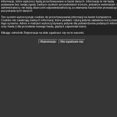
informacje, które wpiszesz będą przechowywane w bazie danych. Informacje te nie będą
podawane bez twojej zgody żadnym osobom ani podmiotom trzecim, jednakże webmaster i
administratorzy nie będą obarczeni odpowiedzialnością za włamania hackerskie prowadząc
pozyskania tych danych.
Ten system wykorzystuje cookies do przechowywania informacji na twoim komputerze.
Cookies nie zawierają żadnych informacji, które podałeś i służą jedynie ułatwieniu korzystan
tego systemu. Adres e-mail jest wykorzystywany jedynie dla potwierdzenia podanych inform
oraz hasła (i dla przesłania nowego hasła, gdybyś zapomniał stare).
Klikając odnośnik Rejestracja na dole zgadzasz się na te warunki.