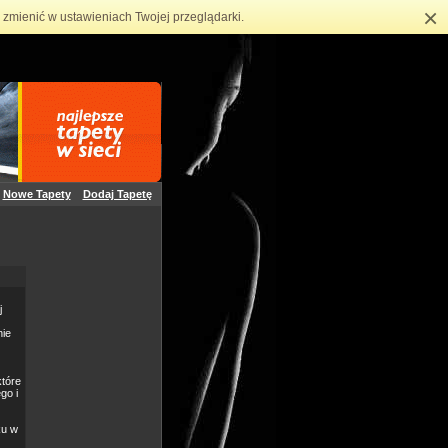
×
zmienić w ustawieniach Twojej przeglądarki.
Nowe Tapety
Dodaj Tapetę
j
nie
które
go i
ku w