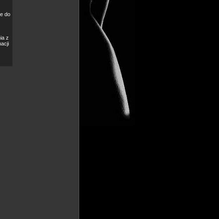
e do
ia z
acji