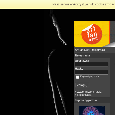
Nasz serwis wykorzystuje pliki cookie (
zobac
ArtFan.Net
| Rejestracja
Rejestracja
Użytkownik:
Hasło:
Zapamiętaj mnie
»
Zapomniałem hasła
»
Rejestracja
Tapeta tygodnia