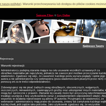
z naszą politykę
). Warunki przechowywania lub dostępu do plików cookies możesz 
Śmieszne Filmy
::
Gry Online
Najlepsze Tapety
Rejestracja
Warunki rejestracji:
Administratorzy podejmą starania mające na celu usuwanie wszelkich uznawanych za
obraźliwe materiałów jak najszybciej, jednakże nie zawsze jest możliwe przeczytanie każde
wiadomości. Zgadzasz się więc, że zawartość każdego postu wyraża poglądy i opinie jego
autora a nie administratorów czy webmastera (poza wiadomościami pisanymi przez nich) i 
ponoszą oni za te treści odpowiedzialności.
Zobowiązujesz się nie pisać żadnych uwag obraźliwych, obscenicznych, wulgarnych,
oszczerczych, nienawistnych, zawierających groźby oraz udostępniać innych materiałów, 
mogą być sprzeczne z prawem. Złamanie tej zasady może być przyczyną natychmiastowe
trwałego usunięcia z listy użytkowników (wraz z powiadomieniem odpowiednich władz). Aby
wspomóc te działania rejestrowane są adresy IP autorów. Przyjmujesz do wiadomości, że
webmaster i administratorzy mają prawo do usuwania, zmiany lub zamykania każdego wąt
każdej chwili, jeśli zajdzie taka potrzeba. Jako użytkownik zgadzasz się, że wszystkie