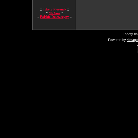
::
Teksty Piosenek
::
::
MaXior
::
::
Polskie Dziewczyny
::
Tapety na
Powered by
4image