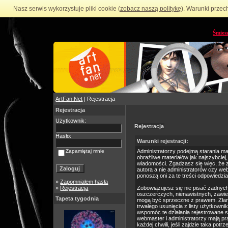
Nasz serwis wykorzystuje pliki cookie (
zobacz naszą politykę
). Warunki przec
Śmies
ArtFan.Net
| Rejestracja
Rejestracja
Użytkownik:
Rejestracja
Hasło:
Warunki rejestracji:
Zapamiętaj mnie
Administratorzy podejmą starania m
obraźliwe materiałów jak najszybciej
wiadomości. Zgadzasz się więc, że 
autora a nie administratorów czy we
ponoszą oni za te treści odpowiedzia
»
Zapomniałem hasła
»
Rejestracja
Zobowiązujesz się nie pisać żadnyc
oszczerczych, nienawistnych, zawie
Tapeta tygodnia
mogą być sprzeczne z prawem. Złam
trwałego usunięcia z listy użytkow
wspomóc te działania rejestrowane 
webmaster i administratorzy mają p
każdej chwili, jeśli zajdzie taka po