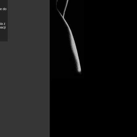
e do
ia z
acji