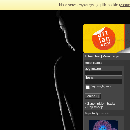
Nasz serwis wykorzystuje pliki cookie (
zobac
ArtFan.Net
| Rejestracja
Rejestracja
Użytkownik:
Hasło:
Zapamiętaj mnie
»
Zapomniałem hasła
»
Rejestracja
Tapeta tygodnia