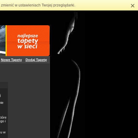
×
zmienić w ustawieniach Twojej przeglądarki.
Nowe Tapety
Dodaj Tapetę
j
nie
które
go i
ku w