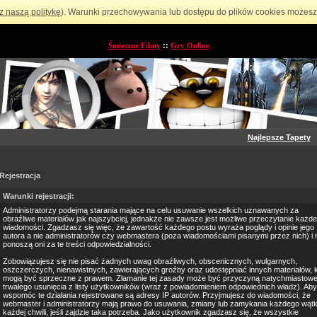
z naszą politykę
). Warunki przechowywania lub dostępu do plików cookies możesz 
Śmieszne Filmy
::
Gry Online
Najlepsze Tapety
Rejestracja
Warunki rejestracji:
Administratorzy podejmą starania mające na celu usuwanie wszelkich uznawanych za
obraźliwe materiałów jak najszybciej, jednakże nie zawsze jest możliwe przeczytanie każde
wiadomości. Zgadzasz się więc, że zawartość każdego postu wyraża poglądy i opinie jego
autora a nie administratorów czy webmastera (poza wiadomościami pisanymi przez nich) i 
ponoszą oni za te treści odpowiedzialności.
Zobowiązujesz się nie pisać żadnych uwag obraźliwych, obscenicznych, wulgarnych,
oszczerczych, nienawistnych, zawierających groźby oraz udostępniać innych materiałów, 
mogą być sprzeczne z prawem. Złamanie tej zasady może być przyczyną natychmiastowe
trwałego usunięcia z listy użytkowników (wraz z powiadomieniem odpowiednich władz). Aby
wspomóc te działania rejestrowane są adresy IP autorów. Przyjmujesz do wiadomości, że
webmaster i administratorzy mają prawo do usuwania, zmiany lub zamykania każdego wąt
każdej chwili, jeśli zajdzie taka potrzeba. Jako użytkownik zgadzasz się, że wszystkie