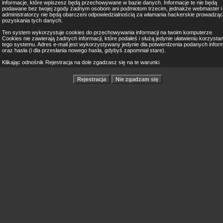
informacje, które wpiszesz będą przechowywane w bazie danych. Informacje te nie będą
podawane bez twojej zgody żadnym osobom ani podmiotom trzecim, jednakże webmaster i
administratorzy nie będą obarczeni odpowiedzialnością za włamania hackerskie prowadząc
pozyskania tych danych.
Ten system wykorzystuje cookies do przechowywania informacji na twoim komputerze.
Cookies nie zawierają żadnych informacji, które podałeś i służą jedynie ułatwieniu korzystan
tego systemu. Adres e-mail jest wykorzystywany jedynie dla potwierdzenia podanych inform
oraz hasła (i dla przesłania nowego hasła, gdybyś zapomniał stare).
Klikając odnośnik Rejestracja na dole zgadzasz się na te warunki.