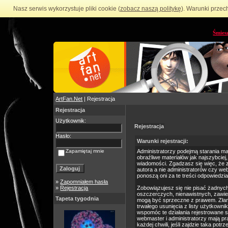
Nasz serwis wykorzystuje pliki cookie (
zobacz naszą politykę
). Warunki przec
Śmies
ArtFan.Net
| Rejestracja
Rejestracja
Użytkownik:
Rejestracja
Hasło:
Warunki rejestracji:
Zapamiętaj mnie
Administratorzy podejmą starania m
obraźliwe materiałów jak najszybciej
wiadomości. Zgadzasz się więc, że 
autora a nie administratorów czy we
ponoszą oni za te treści odpowiedzia
»
Zapomniałem hasła
»
Rejestracja
Zobowiązujesz się nie pisać żadnyc
oszczerczych, nienawistnych, zawie
Tapeta tygodnia
mogą być sprzeczne z prawem. Złam
trwałego usunięcia z listy użytkow
wspomóc te działania rejestrowane 
webmaster i administratorzy mają p
każdej chwili, jeśli zajdzie taka po