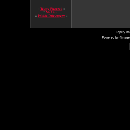
::
Teksty Piosenek
::
::
MaXior
::
::
Polskie Dziewczyny
::
Tapety na
Powered by
4image