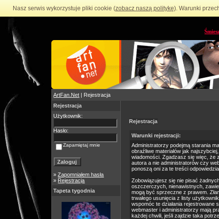
Nasz serwis wykorzystuje pliki cookie (
zobacz naszą politykę
). Warunki przec
Śmies
ArtFan.Net
| Rejestracja
Rejestracja
Użytkownik:
Rejestracja
Hasło:
Warunki rejestracji:
Zapamiętaj mnie
Administratorzy podejmą starania m
obraźliwe materiałów jak najszybciej
wiadomości. Zgadzasz się więc, że 
autora a nie administratorów czy we
ponoszą oni za te treści odpowiedzia
»
Zapomniałem hasła
»
Rejestracja
Zobowiązujesz się nie pisać żadnyc
oszczerczych, nienawistnych, zawie
Tapeta tygodnia
mogą być sprzeczne z prawem. Złam
trwałego usunięcia z listy użytkow
wspomóc te działania rejestrowane 
webmaster i administratorzy mają p
każdej chwili, jeśli zajdzie taka po