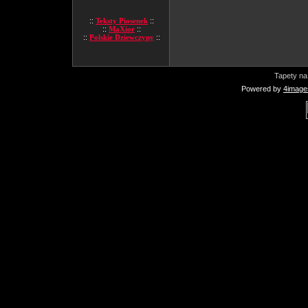
::
Teksty Piosenek
::
::
MaXior
::
::
Polskie Dziewczyny
::
Tapety na
Powered by
4image