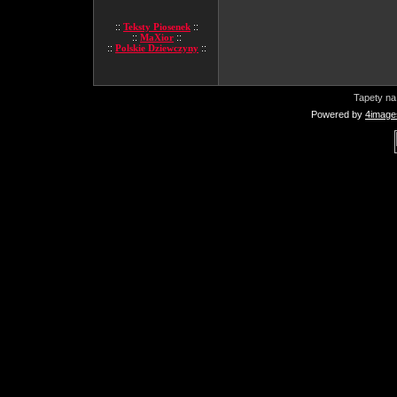
::
Teksty Piosenek
::
::
MaXior
::
::
Polskie Dziewczyny
::
Tapety na
Powered by
4image