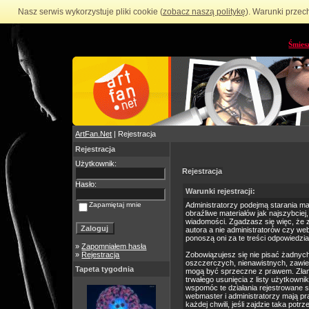
Nasz serwis wykorzystuje pliki cookie (
zobacz naszą politykę
). Warunki przec
Śmies
ArtFan.Net
| Rejestracja
Rejestracja
Użytkownik:
Rejestracja
Hasło:
Warunki rejestracji:
Zapamiętaj mnie
Administratorzy podejmą starania m
obraźliwe materiałów jak najszybciej
wiadomości. Zgadzasz się więc, że 
autora a nie administratorów czy we
ponoszą oni za te treści odpowiedzia
»
Zapomniałem hasła
»
Rejestracja
Zobowiązujesz się nie pisać żadnyc
oszczerczych, nienawistnych, zawie
Tapeta tygodnia
mogą być sprzeczne z prawem. Złam
trwałego usunięcia z listy użytkow
wspomóc te działania rejestrowane 
webmaster i administratorzy mają p
każdej chwili, jeśli zajdzie taka po