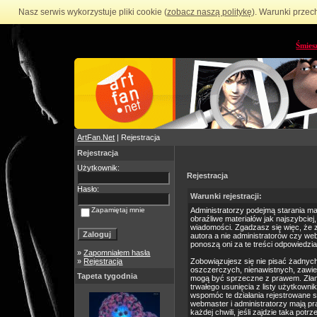
Nasz serwis wykorzystuje pliki cookie (
zobacz naszą politykę
). Warunki przec
Śmies
ArtFan.Net
| Rejestracja
Rejestracja
Użytkownik:
Rejestracja
Hasło:
Warunki rejestracji:
Zapamiętaj mnie
Administratorzy podejmą starania m
obraźliwe materiałów jak najszybciej
wiadomości. Zgadzasz się więc, że 
autora a nie administratorów czy we
ponoszą oni za te treści odpowiedzia
»
Zapomniałem hasła
»
Rejestracja
Zobowiązujesz się nie pisać żadnyc
oszczerczych, nienawistnych, zawie
Tapeta tygodnia
mogą być sprzeczne z prawem. Złam
trwałego usunięcia z listy użytkow
wspomóc te działania rejestrowane 
webmaster i administratorzy mają p
każdej chwili, jeśli zajdzie taka po