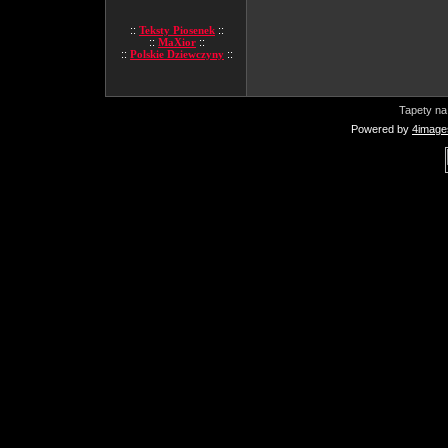
::
Teksty Piosenek
::
::
MaXior
::
::
Polskie Dziewczyny
::
Tapety na
Powered by
4image