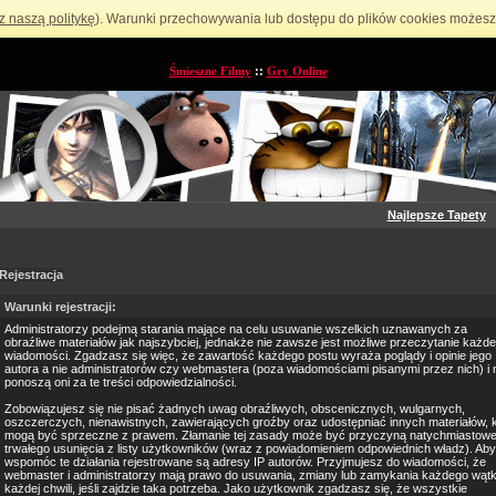
z naszą politykę
). Warunki przechowywania lub dostępu do plików cookies możesz 
Śmieszne Filmy
::
Gry Online
Najlepsze Tapety
Rejestracja
Warunki rejestracji:
Administratorzy podejmą starania mające na celu usuwanie wszelkich uznawanych za
obraźliwe materiałów jak najszybciej, jednakże nie zawsze jest możliwe przeczytanie każde
wiadomości. Zgadzasz się więc, że zawartość każdego postu wyraża poglądy i opinie jego
autora a nie administratorów czy webmastera (poza wiadomościami pisanymi przez nich) i 
ponoszą oni za te treści odpowiedzialności.
Zobowiązujesz się nie pisać żadnych uwag obraźliwych, obscenicznych, wulgarnych,
oszczerczych, nienawistnych, zawierających groźby oraz udostępniać innych materiałów, 
mogą być sprzeczne z prawem. Złamanie tej zasady może być przyczyną natychmiastowe
trwałego usunięcia z listy użytkowników (wraz z powiadomieniem odpowiednich władz). Aby
wspomóc te działania rejestrowane są adresy IP autorów. Przyjmujesz do wiadomości, że
webmaster i administratorzy mają prawo do usuwania, zmiany lub zamykania każdego wąt
każdej chwili, jeśli zajdzie taka potrzeba. Jako użytkownik zgadzasz się, że wszystkie