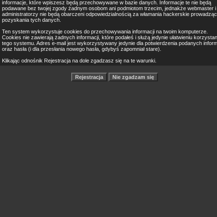
informacje, które wpiszesz będą przechowywane w bazie danych. Informacje te nie będą
podawane bez twojej zgody żadnym osobom ani podmiotom trzecim, jednakże webmaster i
administratorzy nie będą obarczeni odpowiedzialnością za włamania hackerskie prowadząc
pozyskania tych danych.
Ten system wykorzystuje cookies do przechowywania informacji na twoim komputerze.
Cookies nie zawierają żadnych informacji, które podałeś i służą jedynie ułatwieniu korzystan
tego systemu. Adres e-mail jest wykorzystywany jedynie dla potwierdzenia podanych inform
oraz hasła (i dla przesłania nowego hasła, gdybyś zapomniał stare).
Klikając odnośnik Rejestracja na dole zgadzasz się na te warunki.