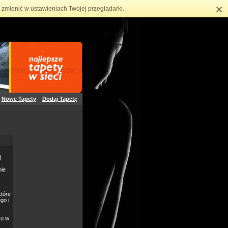
×
zmienić w ustawieniach Twojej przeglądarki.
Nowe Tapety
Dodaj Tapetę
j
nie
które
go i
ku w