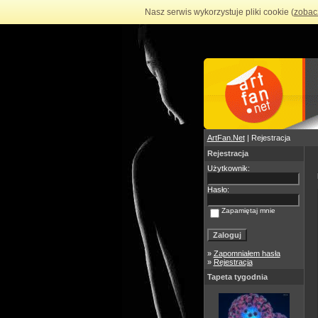
Nasz serwis wykorzystuje pliki cookie (
zobac
ArtFan.Net
| Rejestracja
Rejestracja
Użytkownik:
Hasło:
Zapamiętaj mnie
»
Zapomniałem hasła
»
Rejestracja
Tapeta tygodnia