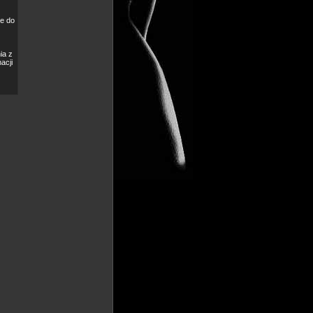
e do
ia z
acji