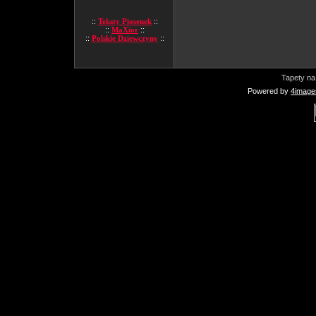
::
Teksty Piosenek
::
::
MaXior
::
::
Polskie Dziewczyny
::
Tapety na
Powered by
4image