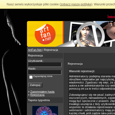
Nasz serwis wykorzystuje pliki cookie (
zobacz naszą politykę
). Warunki przec
Śmies
ArtFan.Net
| Rejestracja
Rejestracja
Użytkownik:
Rejestracja
Hasło:
Warunki rejestracji:
Zapamiętaj mnie
Administratorzy podejmą starania m
obraźliwe materiałów jak najszybciej
wiadomości. Zgadzasz się więc, że 
autora a nie administratorów czy we
ponoszą oni za te treści odpowiedzia
»
Zapomniałem hasła
»
Rejestracja
Zobowiązujesz się nie pisać żadnyc
oszczerczych, nienawistnych, zawie
Tapeta tygodnia
mogą być sprzeczne z prawem. Złam
trwałego usunięcia z listy użytkow
wspomóc te działania rejestrowane 
webmaster i administratorzy mają p
każdej chwili, jeśli zajdzie taka po