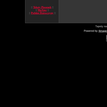
::
Teksty Piosenek
::
::
MaXior
::
::
Polskie Dziewczyny
::
Tapety na
Powered by
4image