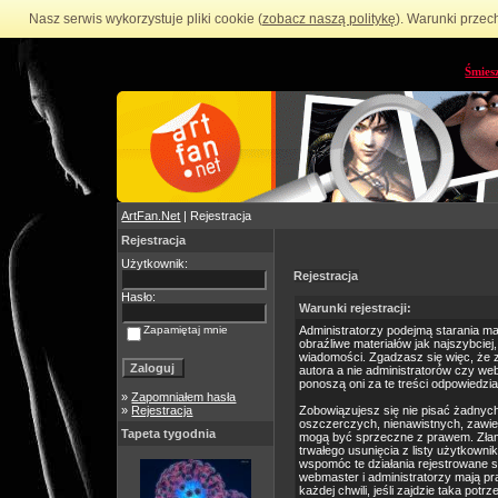
Nasz serwis wykorzystuje pliki cookie (
zobacz naszą politykę
). Warunki przec
Śmies
ArtFan.Net
| Rejestracja
Rejestracja
Użytkownik:
Rejestracja
Hasło:
Warunki rejestracji:
Zapamiętaj mnie
Administratorzy podejmą starania m
obraźliwe materiałów jak najszybciej
wiadomości. Zgadzasz się więc, że 
autora a nie administratorów czy we
ponoszą oni za te treści odpowiedzia
»
Zapomniałem hasła
»
Rejestracja
Zobowiązujesz się nie pisać żadnyc
oszczerczych, nienawistnych, zawie
Tapeta tygodnia
mogą być sprzeczne z prawem. Złam
trwałego usunięcia z listy użytkow
wspomóc te działania rejestrowane 
webmaster i administratorzy mają p
każdej chwili, jeśli zajdzie taka po