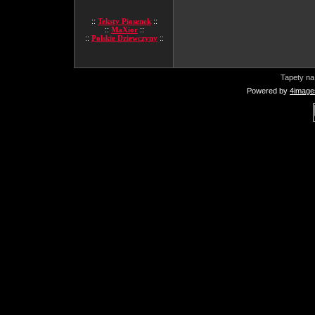
::
Teksty Piosenek
::
::
MaXior
::
::
Polskie Dziewczyny
::
Tapety na
Powered by
4image