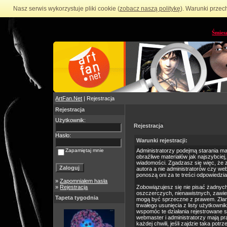
Nasz serwis wykorzystuje pliki cookie (
zobacz naszą politykę
). Warunki przec
Śmies
ArtFan.Net
| Rejestracja
Rejestracja
Użytkownik:
Rejestracja
Hasło:
Warunki rejestracji:
Zapamiętaj mnie
Administratorzy podejmą starania m
obraźliwe materiałów jak najszybciej
wiadomości. Zgadzasz się więc, że 
autora a nie administratorów czy we
ponoszą oni za te treści odpowiedzia
»
Zapomniałem hasła
»
Rejestracja
Zobowiązujesz się nie pisać żadnyc
oszczerczych, nienawistnych, zawie
Tapeta tygodnia
mogą być sprzeczne z prawem. Złam
trwałego usunięcia z listy użytkow
wspomóc te działania rejestrowane 
webmaster i administratorzy mają p
każdej chwili, jeśli zajdzie taka po