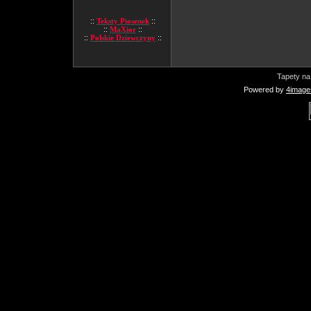
::
Teksty Piosenek
::
::
MaXior
::
::
Polskie Dziewczyny
::
Tapety na
Powered by
4image