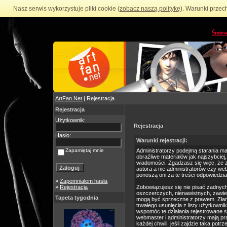
Nasz serwis wykorzystuje pliki cookie (
zobacz naszą politykę
). Warunki przec
Śmies
ArtFan.Net
| Rejestracja
Rejestracja
Użytkownik:
Rejestracja
Hasło:
Warunki rejestracji:
Zapamiętaj mnie
Administratorzy podejmą starania m
obraźliwe materiałów jak najszybciej
wiadomości. Zgadzasz się więc, że 
autora a nie administratorów czy we
ponoszą oni za te treści odpowiedzia
»
Zapomniałem hasła
»
Rejestracja
Zobowiązujesz się nie pisać żadnyc
oszczerczych, nienawistnych, zawie
Tapeta tygodnia
mogą być sprzeczne z prawem. Złam
trwałego usunięcia z listy użytkow
wspomóc te działania rejestrowane 
webmaster i administratorzy mają p
każdej chwili, jeśli zajdzie taka po