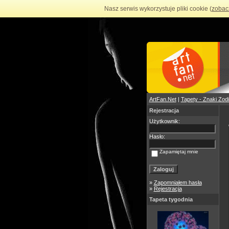
Nasz serwis wykorzystuje pliki cookie (
zobac
ArtFan.Net
|
Tapety - Znaki Zod
Rejestracja
Użytkownik:
Hasło:
Zapamiętaj mnie
»
Zapomniałem hasła
»
Rejestracja
Tapeta tygodnia