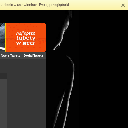
×
zmienić w ustawieniach Twojej przeglądarki.
Nowe Tapety
Dodaj Tapetę