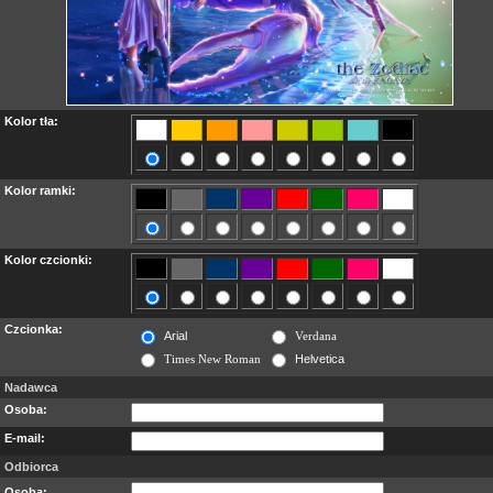
Kolor tła:
Kolor ramki:
Kolor czcionki:
Czcionka:
Arial
Verdana
Times New Roman
Helvetica
Nadawca
Osoba:
E-mail:
Odbiorca
Osoba: