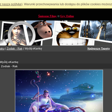
z naszą politykę
). Warunki przechowywania lub dostępu do plików cookies możesz 
Śmieszne Filmy
::
Gry Online
iaku
|
Zodiak - Rak
| Wyślij eKartkę
Najlepsze Tapety
Wyślij eKartkę
Zodiak - Rak