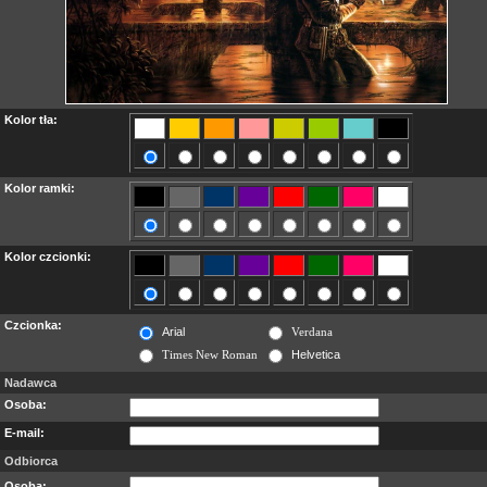
Kolor tła:
Kolor ramki:
Kolor czcionki:
Czcionka:
Arial
Verdana
Times New Roman
Helvetica
Nadawca
Osoba:
E-mail:
Odbiorca
Osoba: