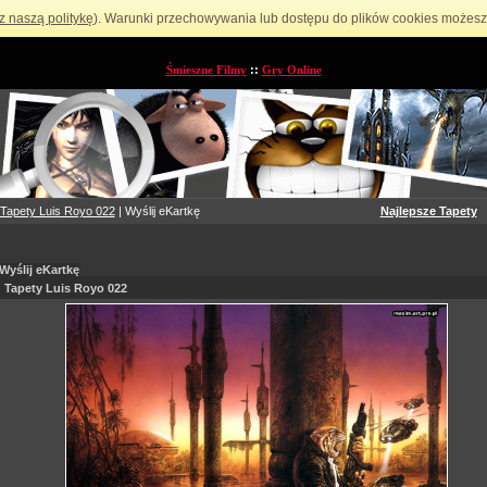
z naszą politykę
). Warunki przechowywania lub dostępu do plików cookies możesz 
Śmieszne Filmy
::
Gry Online
Tapety Luis Royo 022
| Wyślij eKartkę
Najlepsze Tapety
Wyślij eKartkę
Tapety Luis Royo 022