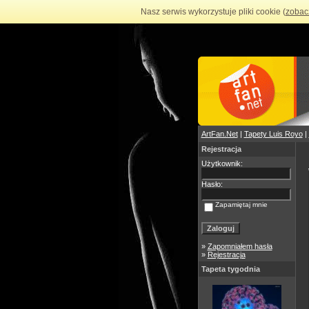
Nasz serwis wykorzystuje pliki cookie (
zobac
ArtFan.Net
|
Tapety Luis Royo
|
Rejestracja
Użytkownik:
Hasło:
Zapamiętaj mnie
»
Zapomniałem hasła
»
Rejestracja
Tapeta tygodnia