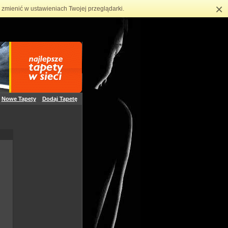
×
zmienić w ustawieniach Twojej przeglądarki.
Nowe Tapety
Dodaj Tapetę