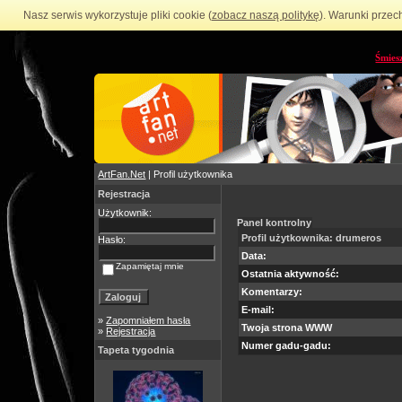
Nasz serwis wykorzystuje pliki cookie (
zobacz naszą politykę
). Warunki przec
Śmies
ArtFan.Net
| Profil użytkownika
Rejestracja
Użytkownik:
Panel kontrolny
Profil użytkownika: drumeros
Hasło:
Data:
Zapamiętaj mnie
Ostatnia aktywność:
Komentarzy:
E-mail:
»
Zapomniałem hasła
Twoja strona WWW
»
Rejestracja
Numer gadu-gadu:
Tapeta tygodnia