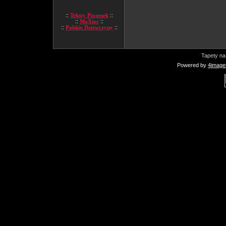
::
Teksty Piosenek
::
::
MaXior
::
::
Polskie Dziewczyny
::
Tapety na
Powered by
4image