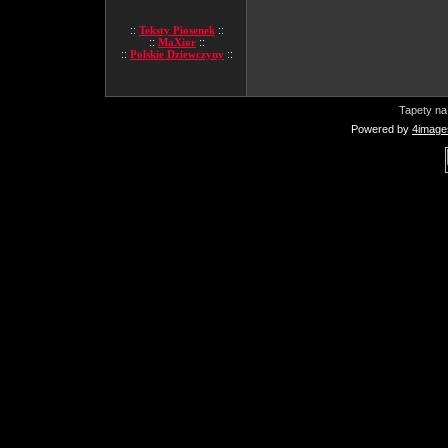
::
Teksty Piosenek
::
::
MaXior
::
::
Polskie Dziewczyny
::
Tapety na
Powered by
4image