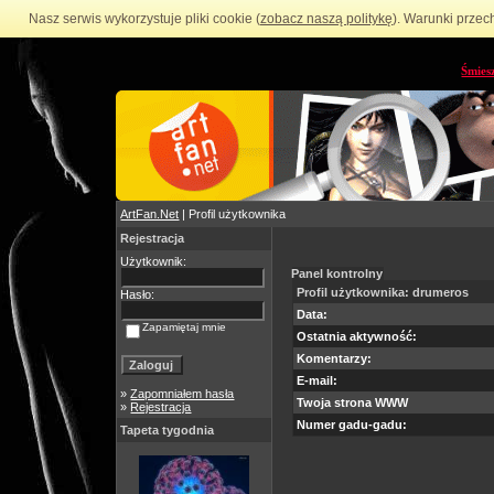
Nasz serwis wykorzystuje pliki cookie (
zobacz naszą politykę
). Warunki przec
Śmies
ArtFan.Net
| Profil użytkownika
Rejestracja
Użytkownik:
Panel kontrolny
Profil użytkownika: drumeros
Hasło:
Data:
Zapamiętaj mnie
Ostatnia aktywność:
Komentarzy:
E-mail:
»
Zapomniałem hasła
Twoja strona WWW
»
Rejestracja
Numer gadu-gadu:
Tapeta tygodnia