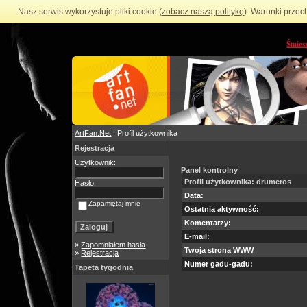
Nasz serwis wykorzystuje pliki cookie (
zobacz naszą politykę
). Warunki przec
Śmies
ArtFan.Net
| Profil użytkownika
Rejestracja
Użytkownik:
Panel kontrolny
Profil użytkownika: drumeros
Hasło:
Data:
Zapamiętaj mnie
Ostatnia aktywność:
Komentarzy:
E-mail:
»
Zapomniałem hasła
Twoja strona WWW
»
Rejestracja
Numer gadu-gadu:
Tapeta tygodnia