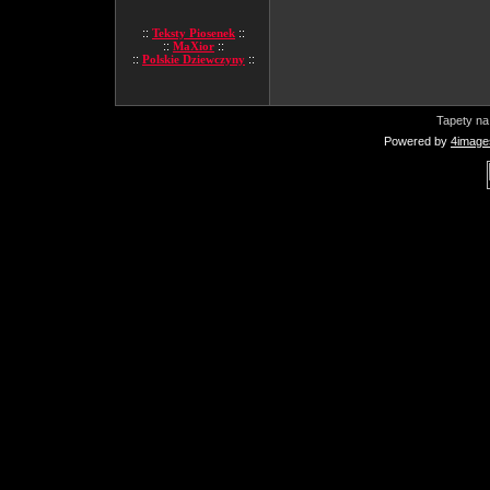
::
Teksty Piosenek
::
::
MaXior
::
::
Polskie Dziewczyny
::
Tapety na
Powered by
4image