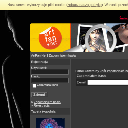
Nasz serwis wykorzystuje pliki cookie (
zobacz naszą politykę
). Warunki przec
Śmies
ArtFan.Net
| Zapomniałem hasła
Rejestracja
Użytkownik:
Panel kontrolny
Jeśli zapomniałeś ha
Zapomniałem hasła
Hasło:
E-mail:
Zapamiętaj mnie
»
Zapomniałem hasła
»
Rejestracja
Tapeta tygodnia