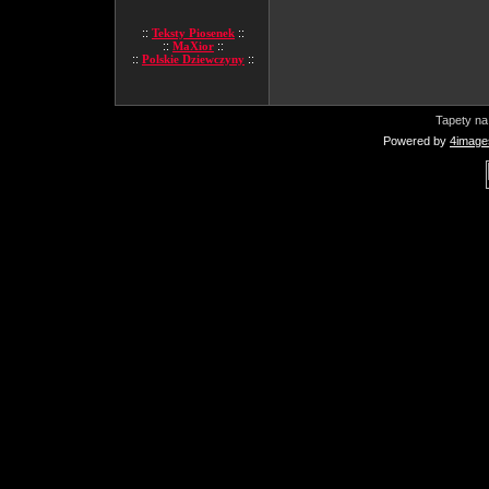
::
Teksty Piosenek
::
::
MaXior
::
::
Polskie Dziewczyny
::
Tapety na
Powered by
4image