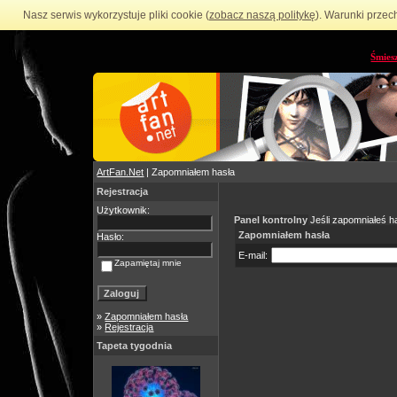
Nasz serwis wykorzystuje pliki cookie (
zobacz naszą politykę
). Warunki przec
Śmies
ArtFan.Net
| Zapomniałem hasła
Rejestracja
Użytkownik:
Panel kontrolny
Jeśli zapomniałeś ha
Zapomniałem hasła
Hasło:
E-mail:
Zapamiętaj mnie
»
Zapomniałem hasła
»
Rejestracja
Tapeta tygodnia