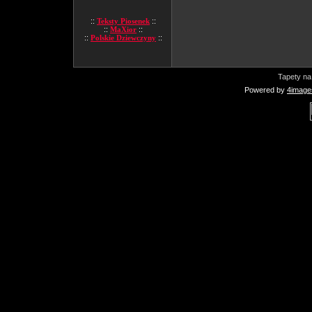
::
Teksty Piosenek
::
::
MaXior
::
::
Polskie Dziewczyny
::
Tapety na
Powered by
4image