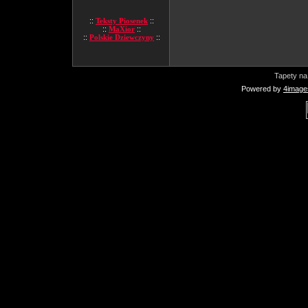
::
Teksty Piosenek
::
::
MaXior
::
::
Polskie Dziewczyny
::
Tapety na
Powered by
4image