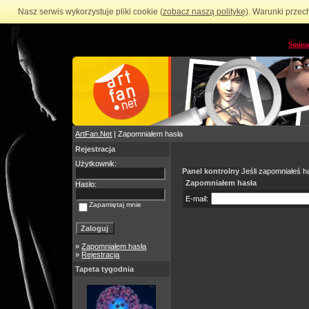
Nasz serwis wykorzystuje pliki cookie (
zobacz naszą politykę
). Warunki przec
Śmies
ArtFan.Net
| Zapomniałem hasła
Rejestracja
Użytkownik:
Panel kontrolny
Jeśli zapomniałeś ha
Zapomniałem hasła
Hasło:
E-mail:
Zapamiętaj mnie
»
Zapomniałem hasła
»
Rejestracja
Tapeta tygodnia