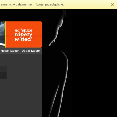
×
zmienić w ustawieniach Twojej przeglądarki.
Nowe Tapety
Dodaj Tapetę