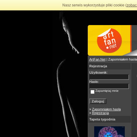
Nasz serwis wykorzystuje pliki cookie (
zobac
ArtFan.Net
| Zapomniałem hasła
Rejestracja
Użytkownik:
Hasło:
Zapamiętaj mnie
»
Zapomniałem hasła
»
Rejestracja
Tapeta tygodnia