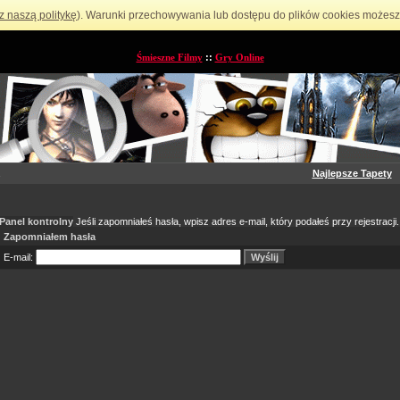
z naszą politykę
). Warunki przechowywania lub dostępu do plików cookies możesz 
Śmieszne Filmy
::
Gry Online
Najlepsze Tapety
Panel kontrolny
Jeśli zapomniałeś hasła, wpisz adres e-mail, który podałeś przy rejestracji.
Zapomniałem hasła
E-mail: