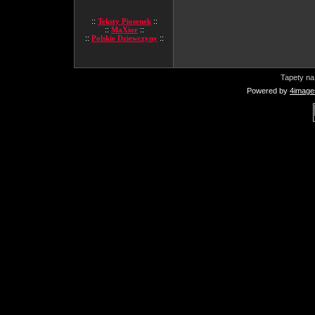
::
Teksty Piosenek
::
::
MaXior
::
::
Polskie Dziewczyny
::
Tapety na
Powered by
4image