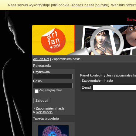
Nasz serwis wykorzystuje pliki cookie (
zobacz naszą politykę
). Warunki przec
Śmies
ArtFan.Net
| Zapomniałem hasła
Rejestracja
Użytkownik:
Panel kontrolny
Jeśli zapomniałeś ha
Zapomniałem hasła
Hasło:
E-mail:
Zapamiętaj mnie
»
Zapomniałem hasła
»
Rejestracja
Tapeta tygodnia