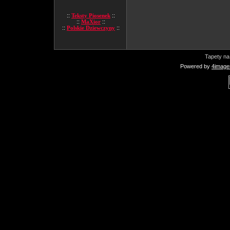
::
Teksty Piosenek
::
::
MaXior
::
::
Polskie Dziewczyny
::
Tapety na
Powered by
4image