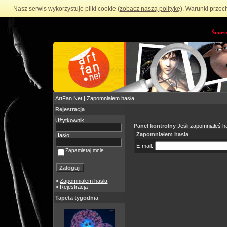
Nasz serwis wykorzystuje pliki cookie (
zobacz naszą politykę
). Warunki przec
Śmies
ArtFan.Net
| Zapomniałem hasła
Rejestracja
Użytkownik:
Panel kontrolny
Jeśli zapomniałeś ha
Zapomniałem hasła
Hasło:
E-mail:
Zapamiętaj mnie
»
Zapomniałem hasła
»
Rejestracja
Tapeta tygodnia