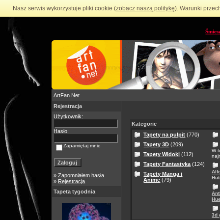
Nasz serwis wykorzystuje pliki cookie (
zobacz naszą politykę
). Warunki przec
Śmies
ArtFan.Net
Rejestracja
Użytkownik:
Kategorie
Hasło:
Tapety na pulpit
(770)
Tapety 3D
(209)
Zapamiętaj mnie
W t
Tapety Widoki
(112)
naj
Tapety Fantastyka
(124)
Alf
Tapety Manga i
»
Zapomniałem hasła
Hut
Anime
(79)
»
Rejestracja
Tapeta tygodnia
Ant
Hue
3d 