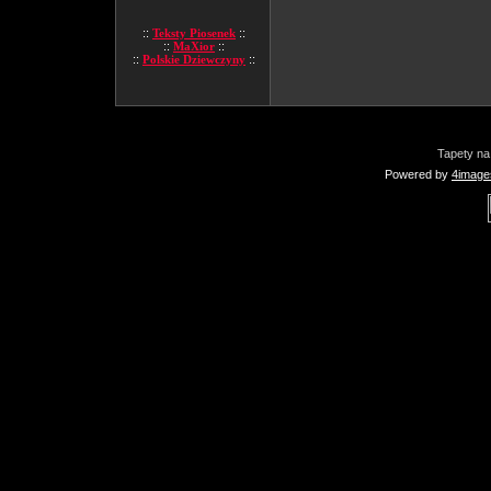
::
Teksty Piosenek
::
::
MaXior
::
::
Polskie Dziewczyny
::
Tapety na
Powered by
4image