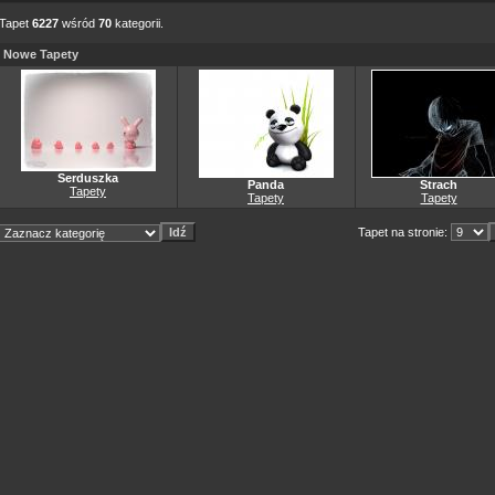
Tapet
6227
wśród
70
kategorii.
Nowe Tapety
Serduszka
Panda
Strach
Tapety
Tapety
Tapety
Tapet na stronie: