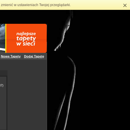
×
zmienić w ustawieniach Twojej przeglądarki.
Nowe Tapety
Dodaj Tapetę
7)