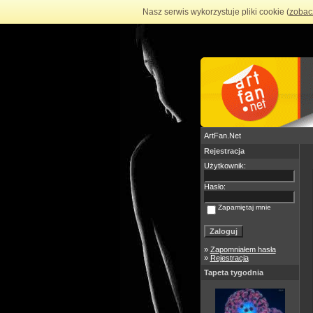
Nasz serwis wykorzystuje pliki cookie (
zobac
ArtFan.Net
Rejestracja
Użytkownik:
Hasło:
Zapamiętaj mnie
»
Zapomniałem hasła
»
Rejestracja
Tapeta tygodnia