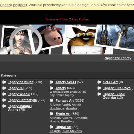
z naszą politykę
). Warunki przechowywania lub dostępu do plików cookies możesz 
Śmieszne Filmy
::
Gry Online
Najlepsze Tapety
Kategorie
Tapety na pulpit
(770)
Tapety Sci-Fi
(57)
Sci-Fi Art
(0)
Tapety 3D
(209)
Tapety
(668)
Tapety Luis Royo
(3
W tej kategorii znajduj? si?
Tapety Widoki
(112)
Tapety - Znaki
najnowsze tapety.
Zodiaku
(13)
Tapety Fantastyka
(124)
Fantasy Art
(3226)
,
Alfonso Azpiri
Annah
Tapety Manga i
,
...
Hutchings
Arantza
Anime
(79)
Erotic Art
(850)
,
Anthony Guerra
Armando
,
...
Huerta
BarnDog
Digital Art
(82)
,
3d girls
Alan Stevens