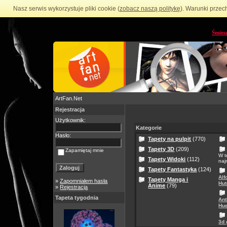
Nasz serwis wykorzystuje pliki cookie (
zobacz naszą politykę
). Warunki przec
Śmies
ArtFan.Net
Rejestracja
Użytkownik:
Kategorie
Hasło:
Tapety na pulpit
(770)
Tapety 3D
(209)
Zapamiętaj mnie
W t
Tapety Widoki
(112)
naj
Tapety Fantastyka
(124)
Alf
Tapety Manga i
»
Zapomniałem hasła
Hut
Anime
(79)
»
Rejestracja
Tapeta tygodnia
Ant
Hue
3d 