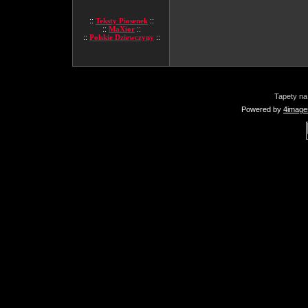
::
Teksty Piosenek
::
::
MaXior
::
::
Polskie Dziewczyny
::
Tapety na
Powered by
4image