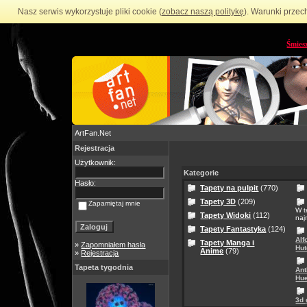
Nasz serwis wykorzystuje pliki cookie (
zobacz naszą politykę
). Warunki przec
Śmies
ArtFan.Net
Rejestracja
Użytkownik:
Kategorie
Hasło:
Tapety na pulpit
(770)
Tapety 3D
(209)
Zapamiętaj mnie
W t
Tapety Widoki
(112)
naj
Tapety Fantastyka
(124)
Alf
Tapety Manga i
»
Zapomniałem hasła
Hut
Anime
(79)
»
Rejestracja
Tapeta tygodnia
Ant
Hue
3d 