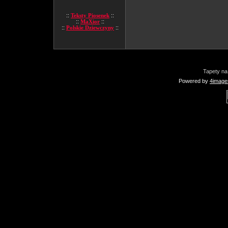
::
Teksty Piosenek
::
::
MaXior
::
::
Polskie Dziewczyny
::
Tapety na
Powered by
4image