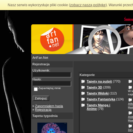
Nasz serwis wykorzystuje pliki cookie (
zobacz naszą politykę
). Warunki przec
Śmies
ArtFan.Net
Rejestracja
Użytkownik:
Kategorie
Hasło:
Tapety na pulpit
(770)
Tapety 3D
(209)
Zapamiętaj mnie
W t
Tapety Widoki
(112)
naj
Tapety Fantastyka
(124)
Alf
Tapety Manga i
»
Zapomniałem hasła
Hut
Anime
(79)
»
Rejestracja
Tapeta tygodnia
Ant
Hue
3d 