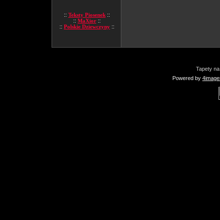
::
Teksty Piosenek
::
::
MaXior
::
::
Polskie Dziewczyny
::
Tapety na
Powered by
4image