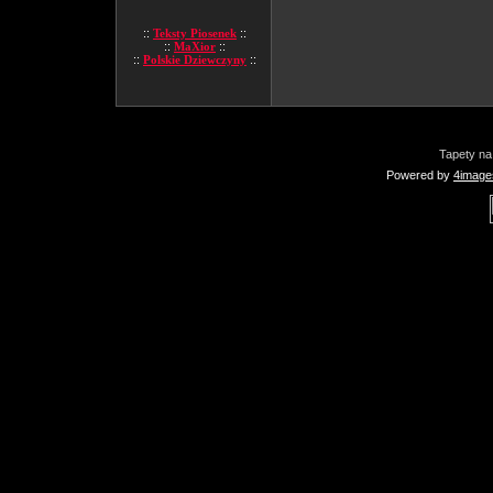
::
Teksty Piosenek
::
::
MaXior
::
::
Polskie Dziewczyny
::
Tapety na
Powered by
4image