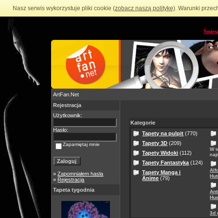
Nasz serwis wykorzystuje pliki cookie (
zobacz naszą politykę
). Warunki przec
Śmies
ArtFan.Net
Rejestracja
Użytkownik:
Kategorie
Hasło:
Tapety na pulpit
(770)
Tapety 3D
(209)
Zapamiętaj mnie
W t
Tapety Widoki
(112)
naj
Tapety Fantastyka
(124)
Alf
Tapety Manga i
»
Zapomniałem hasła
Hut
Anime
(79)
»
Rejestracja
Tapeta tygodnia
Ant
Hue
3d 