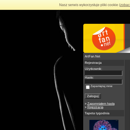
Nasz serwis wykorzystuje pliki cookie (
zobac
ArtFan.Net
Rejestracja
Użytkownik:
Hasło:
Zapamiętaj mnie
»
Zapomniałem hasła
»
Rejestracja
Tapeta tygodnia