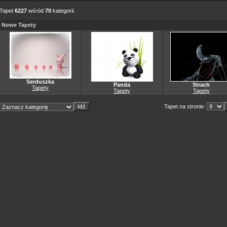
Tapet
6227
wśród
70
kategorii.
Nowe Tapety
Serduszka
Panda
Strach
Tapety
Tapety
Tapety
Tapet na stronie: