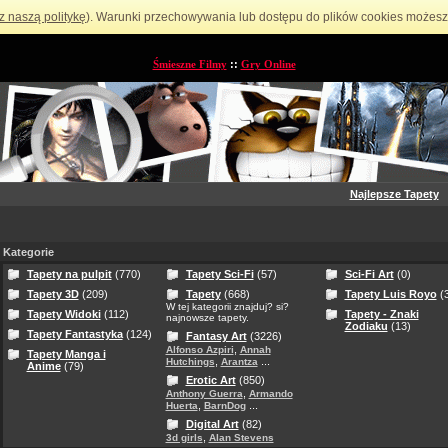
z naszą politykę
). Warunki przechowywania lub dostępu do plików cookies możesz 
Śmieszne Filmy
::
Gry Online
Najlepsze Tapety
Kategorie
Tapety na pulpit
(770)
Tapety Sci-Fi
(57)
Sci-Fi Art
(0)
Tapety 3D
(209)
Tapety
(668)
Tapety Luis Royo
(3
W tej kategorii znajduj? si?
Tapety Widoki
(112)
Tapety - Znaki
najnowsze tapety.
Zodiaku
(13)
Tapety Fantastyka
(124)
Fantasy Art
(3226)
,
Alfonso Azpiri
Annah
Tapety Manga i
,
...
Hutchings
Arantza
Anime
(79)
Erotic Art
(850)
,
Anthony Guerra
Armando
,
...
Huerta
BarnDog
Digital Art
(82)
,
3d girls
Alan Stevens