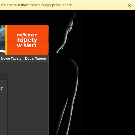
×
zmienić w ustawieniach Twojej przeglądarki.
Nowe Tapety
Dodaj Tapetę
7)