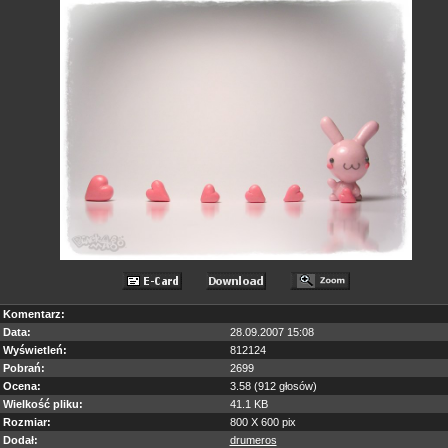
Komentarz:
Data:
28.09.2007 15:08
Wyświetleń:
812124
Pobrań:
2699
Ocena:
3.58 (912 głosów)
Wielkość pliku:
41.1 KB
Rozmiar:
800 X 600 pix
Dodał:
drumeros