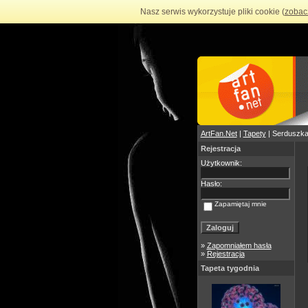
Nasz serwis wykorzystuje pliki cookie (
zobac
ArtFan.Net
|
Tapety
| Serduszk
Rejestracja
Użytkownik:
Hasło:
Zapamiętaj mnie
»
Zapomniałem hasła
»
Rejestracja
Tapeta tygodnia