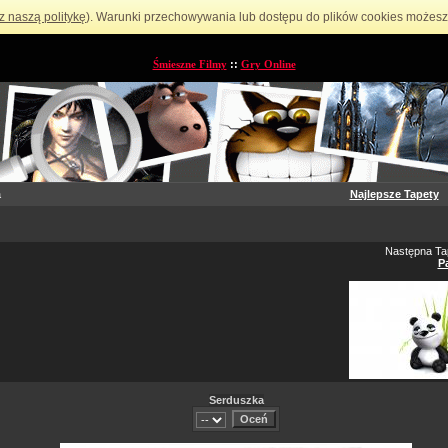
z naszą politykę
). Warunki przechowywania lub dostępu do plików cookies możesz 
Śmieszne Filmy
::
Gry Online
a
Najlepsze Tapety
Następna Ta
P
Serduszka