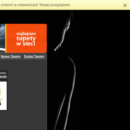
×
zmienić w ustawieniach Twojej przeglądarki.
Nowe Tapety
Dodaj Tapetę
peta:
anda