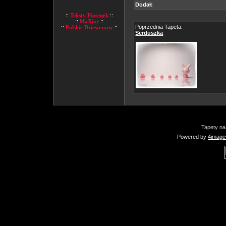
Dodał:
::
Teksty Piosenek
::
::
MaXior
::
Poprzednia Tapeta:
::
Polskie Dziewczyny
::
Serduszka
Tapety na
Powered by
4image