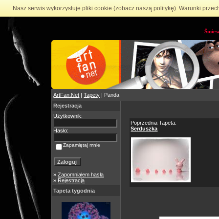
Nasz serwis wykorzystuje pliki cookie (
zobacz naszą politykę
). Warunki przec
Śmies
ArtFan.Net
|
Tapety
| Panda
Rejestracja
Użytkownik:
Poprzednia Tapeta:
Serduszka
Hasło:
Zapamiętaj mnie
»
Zapomniałem hasła
»
Rejestracja
Tapeta tygodnia