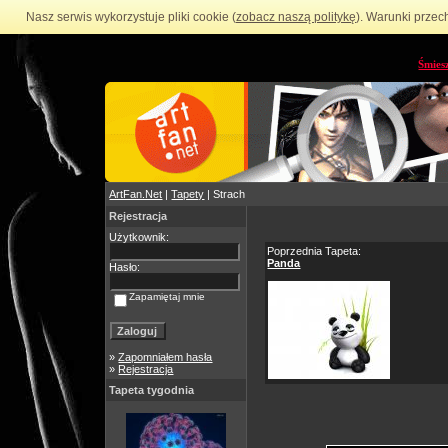
Nasz serwis wykorzystuje pliki cookie (
zobacz naszą politykę
). Warunki przec
Śmies
ArtFan.Net
|
Tapety
| Strach
Rejestracja
Użytkownik:
Poprzednia Tapeta:
Panda
Hasło:
Zapamiętaj mnie
»
Zapomniałem hasła
»
Rejestracja
Tapeta tygodnia