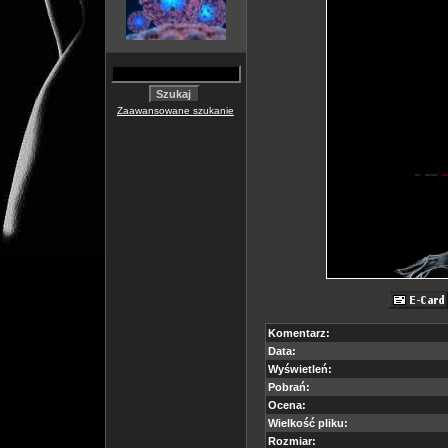
Zaawansowane szukanie
Komentarz:
Data:
Wyświetleń:
Pobrań:
Ocena:
Wielkość pliku:
Rozmiar: