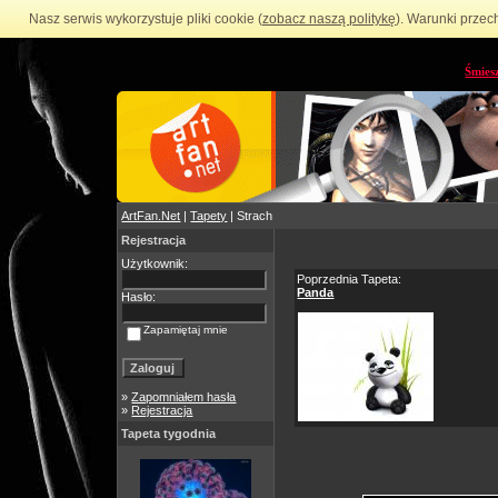
Nasz serwis wykorzystuje pliki cookie (
zobacz naszą politykę
). Warunki przec
Śmies
ArtFan.Net
|
Tapety
| Strach
Rejestracja
Użytkownik:
Poprzednia Tapeta:
Panda
Hasło:
Zapamiętaj mnie
»
Zapomniałem hasła
»
Rejestracja
Tapeta tygodnia