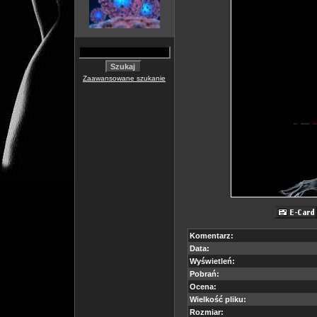
Zaawansowane szukanie
Komentarz:
Data:
Wyświetleń:
Pobrań:
Ocena:
Wielkość pliku:
Rozmiar: