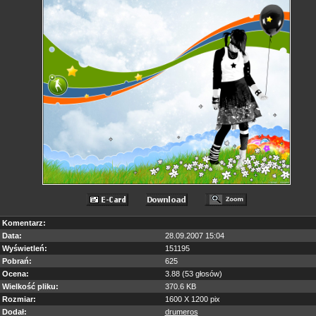
Komentarz:
Data:
28.09.2007 15:04
Wyświetleń:
151195
Pobrań:
625
Ocena:
3.88 (53 głosów)
Wielkość pliku:
370.6 KB
Rozmiar:
1600 X 1200 pix
Dodał:
drumeros