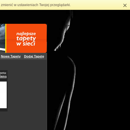
×
zmienić w ustawieniach Twojej przeglądarki.
Nowe Tapety
Dodaj Tapetę
peta:
liens