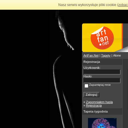
Nasz serwis wykorzystuje pliki cookie (
zobac
ArtFan.Net
|
Tapety
| Alone
Rejestracja
Użytkownik:
Hasło:
Zapamiętaj mnie
»
Zapomniałem hasła
»
Rejestracja
Tapeta tygodnia