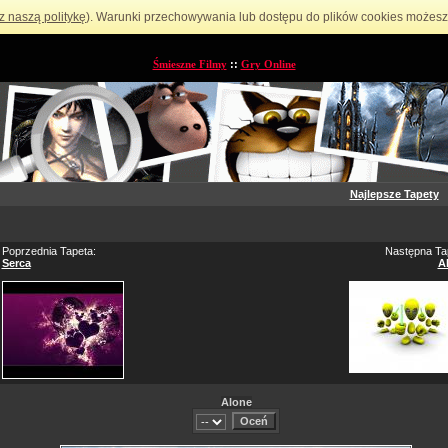
z naszą politykę
). Warunki przechowywania lub dostępu do plików cookies możesz 
Śmieszne Filmy
::
Gry Online
Najlepsze Tapety
Poprzednia Tapeta:
Następna Ta
Serca
A
Alone