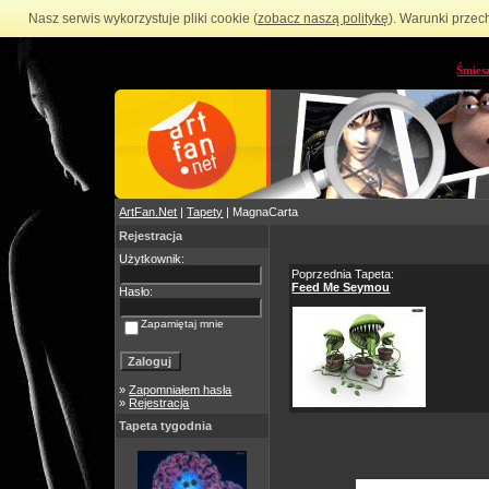
Nasz serwis wykorzystuje pliki cookie (
zobacz naszą politykę
). Warunki przec
Śmies
ArtFan.Net
|
Tapety
| MagnaCarta
Rejestracja
Użytkownik:
Poprzednia Tapeta:
Feed Me Seymou
Hasło:
Zapamiętaj mnie
»
Zapomniałem hasła
»
Rejestracja
Tapeta tygodnia