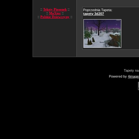
::
Teksty Piosenek
::
Poprzednia Tapeta:
::
MaXior
::
tapety 3d207
::
Polskie Dziewczyny
::
Tapety na
Powered by
4image