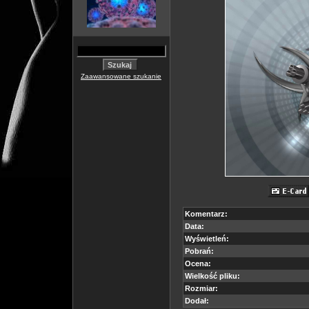
Zaawansowane szukanie
Komentarz:
Data:
Wyświetleń:
Pobrań:
Ocena:
Wielkość pliku:
Rozmiar:
Dodał: