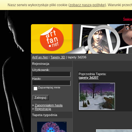
Nasz serwis wykorzystuje pliki cookie (
zobacz naszą politykę
). Warunki przec
Śmies
ArtFan.Net
|
Tapety 3D
| tapety 3d206
Rejestracja
Użytkownik:
Poprzednia Tapeta:
tapety 3d207
Hasło:
Zapamiętaj mnie
»
Zapomniałem hasła
»
Rejestracja
Tapeta tygodnia