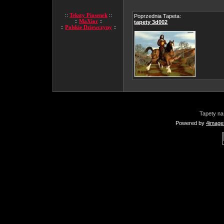
::
Teksty Piosenek
::
Poprzednia Tapeta:
::
MaXior
::
tapety 3d002
::
Polskie Dziewczyny
::
Tapety na
Powered by
4image