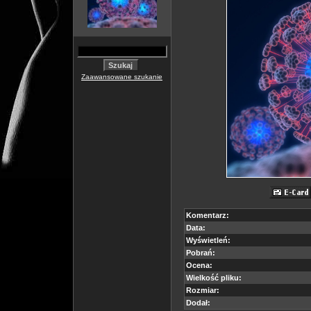
Zaawansowane szukanie
Komentarz:
Data:
Wyświetleń:
Pobrań:
Ocena:
Wielkość pliku:
Rozmiar:
Dodał: