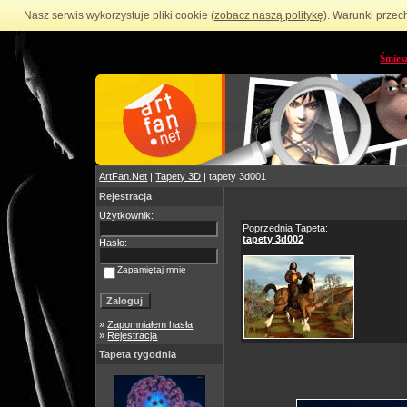
Nasz serwis wykorzystuje pliki cookie (
zobacz naszą politykę
). Warunki przec
Śmies
ArtFan.Net
|
Tapety 3D
| tapety 3d001
Rejestracja
Użytkownik:
Poprzednia Tapeta:
tapety 3d002
Hasło:
Zapamiętaj mnie
»
Zapomniałem hasła
»
Rejestracja
Tapeta tygodnia