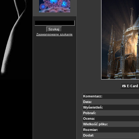
Zaawansowane szukanie
Komentarz:
Data:
Wyświetleń:
Pobrań:
Ocena:
Wielkość pliku:
Rozmiar:
Dodał: