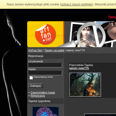
Nasz serwis wykorzystuje pliki cookie (
zobacz naszą politykę
). Warunki przec
Śmies
ArtFan.Net
|
Tapety na pulpit
| tapety new774
Rejestracja
Użytkownik:
Poprzednia Tapeta:
tapety new775
Hasło:
Zapamiętaj mnie
»
Zapomniałem hasła
»
Rejestracja
Tapeta tygodnia