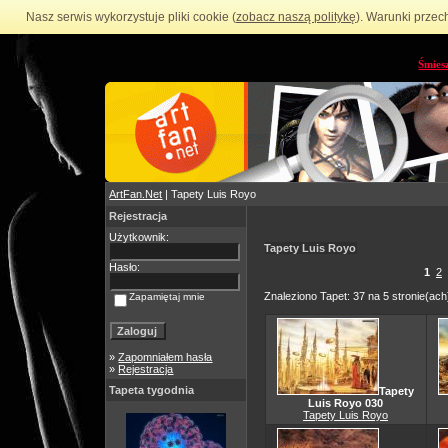
Nasz serwis wykorzystuje pliki cookie (
zobacz naszą politykę
). Warunki przec
Śmies
ArtFan.Net
| Tapety Luis Royo
Rejestracja
Użytkownik:
Tapety Luis Royo
Hasło:
1
2
Znaleziono Tapet: 37 na 5 stronie(ach
Zapamiętaj mnie
»
Zapomniałem hasła
»
Rejestracja
Tapeta tygodnia
Tapety
Luis Royo 030
Tapety Luis Royo