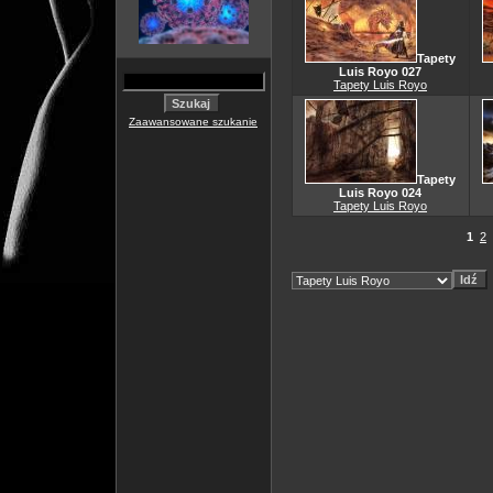
Tapety
Luis Royo 027
Tapety Luis Royo
Zaawansowane szukanie
Tapety
Luis Royo 024
Tapety Luis Royo
1
2