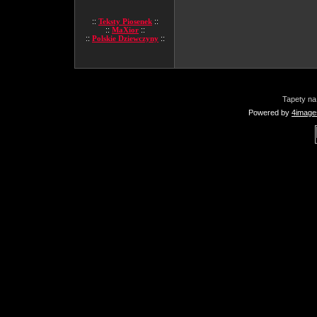
::
Teksty Piosenek
::
::
MaXior
::
::
Polskie Dziewczyny
::
Tapety na
Powered by
4image