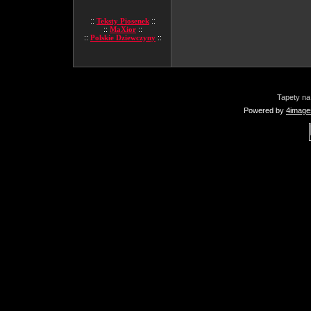
::
Teksty Piosenek
::
::
MaXior
::
::
Polskie Dziewczyny
::
Tapety na
Powered by
4image