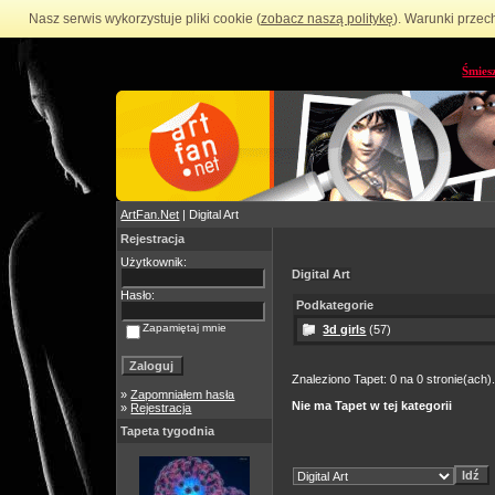
Nasz serwis wykorzystuje pliki cookie (
zobacz naszą politykę
). Warunki przec
Śmies
ArtFan.Net
| Digital Art
Rejestracja
Użytkownik:
Digital Art
Hasło:
Podkategorie
Zapamiętaj mnie
3d girls
(57)
Znaleziono Tapet: 0 na 0 stronie(ach)
»
Zapomniałem hasła
Nie ma Tapet w tej kategorii
»
Rejestracja
Tapeta tygodnia