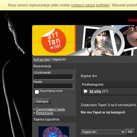
Nasz serwis wykorzystuje pliki cookie (
zobacz naszą politykę
). Warunki przec
Śmies
ArtFan.Net
| Digital Art
Rejestracja
Użytkownik:
Digital Art
Hasło:
Podkategorie
Zapamiętaj mnie
3d girls
(57)
Znaleziono Tapet: 0 na 0 stronie(ach)
»
Zapomniałem hasła
Nie ma Tapet w tej kategorii
»
Rejestracja
Tapeta tygodnia