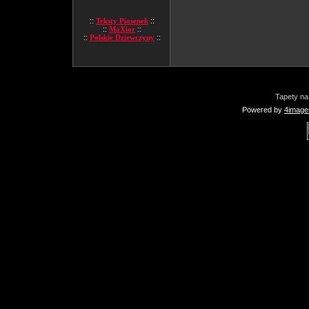
::
Teksty Piosenek
::
::
MaXior
::
::
Polskie Dziewczyny
::
Tapety na
Powered by
4image