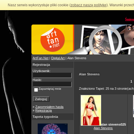
Nasz serwis wykorzystuje pliki cookie (
zobacz naszą politykę
). Warunki przec
Śmies
ArtFan.Net
|
Digital Art
| Alan Stevens
Rejestracja
Użytkownik:
Alan Stevens
Hasło:
1
Znaleziono Tapet: 25 na 3 stronie(ach
Zapamiętaj mnie
»
Zapomniałem hasła
»
Rejestracja
Tapeta tygodnia
alan stevens025
Alan Stevens