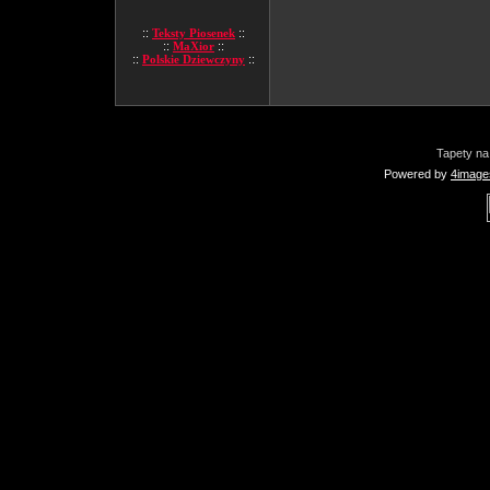
::
Teksty Piosenek
::
::
MaXior
::
::
Polskie Dziewczyny
::
Tapety na
Powered by
4image