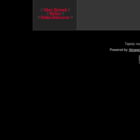
::
Teksty Piosenek
::
::
MaXior
::
::
Polskie Dziewczyny
::
Tapety na
Powered by
4image