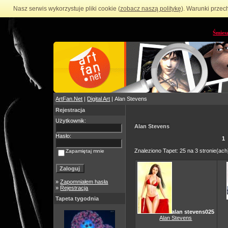
Nasz serwis wykorzystuje pliki cookie (
zobacz naszą politykę
). Warunki przec
Śmies
ArtFan.Net
|
Digital Art
| Alan Stevens
Rejestracja
Użytkownik:
Alan Stevens
Hasło:
1
Znaleziono Tapet: 25 na 3 stronie(ach
Zapamiętaj mnie
»
Zapomniałem hasła
»
Rejestracja
Tapeta tygodnia
alan stevens025
Alan Stevens