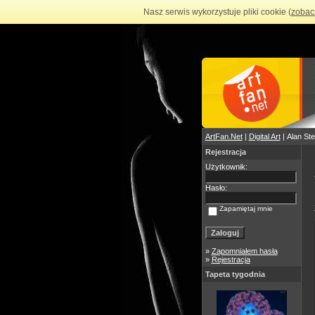
Nasz serwis wykorzystuje pliki cookie (
zobac
ArtFan.Net
|
Digital Art
| Alan St
Rejestracja
Użytkownik:
Hasło:
Zapamiętaj mnie
»
Zapomniałem hasła
»
Rejestracja
Tapeta tygodnia