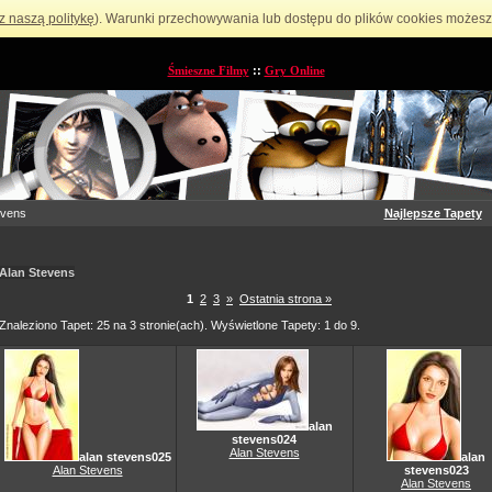
z naszą politykę
). Warunki przechowywania lub dostępu do plików cookies możesz 
Śmieszne Filmy
::
Gry Online
evens
Najlepsze Tapety
Alan Stevens
1
2
3
»
Ostatnia strona »
Znaleziono Tapet: 25 na 3 stronie(ach). Wyświetlone Tapety: 1 do 9.
alan
stevens024
Alan Stevens
alan stevens025
alan
Alan Stevens
stevens023
Alan Stevens