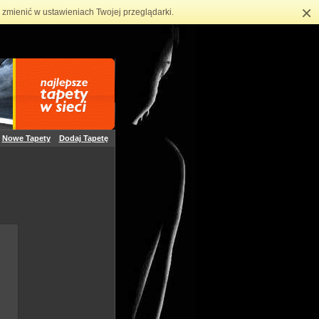
×
zmienić w ustawieniach Twojej przeglądarki.
Nowe Tapety
Dodaj Tapetę