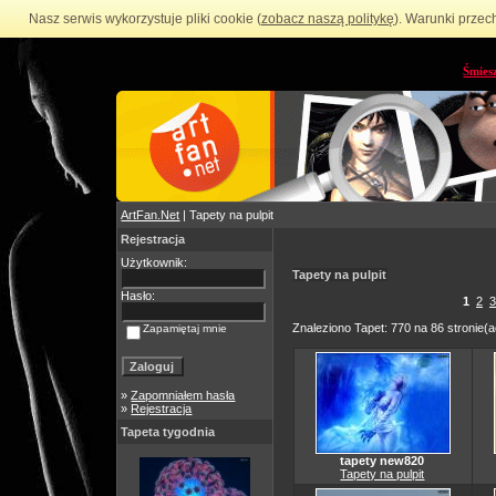
Nasz serwis wykorzystuje pliki cookie (
zobacz naszą politykę
). Warunki przec
Śmies
ArtFan.Net
| Tapety na pulpit
Rejestracja
Użytkownik:
Tapety na pulpit
Hasło:
1
2
3
Znaleziono Tapet: 770 na 86 stronie(a
Zapamiętaj mnie
»
Zapomniałem hasła
»
Rejestracja
Tapeta tygodnia
tapety new820
Tapety na pulpit