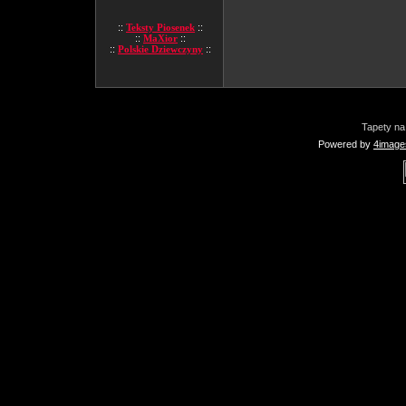
::
Teksty Piosenek
::
::
MaXior
::
::
Polskie Dziewczyny
::
Tapety na
Powered by
4image