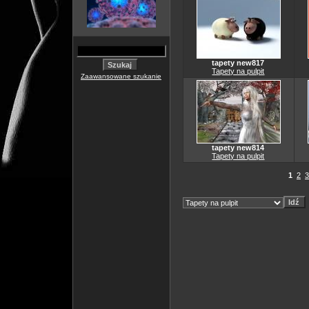
tapety new817
Tapety na pulpit
Zaawansowane szukanie
tapety new814
Tapety na pulpit
1
2
3