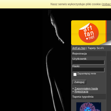
Nasz serwis wykorzystuje pliki cookie (
zobac
ArtFan.Net
| Tapety Sci-Fi
Rejestracja
Użytkownik:
Hasło:
Zapamiętaj mnie
»
Zapomniałem hasła
»
Rejestracja
Tapeta tygodnia