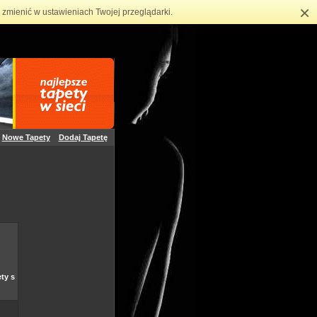
×
zmienić w ustawieniach Twojej przeglądarki.
Nowe Tapety
Dodaj Tapetę
ty s