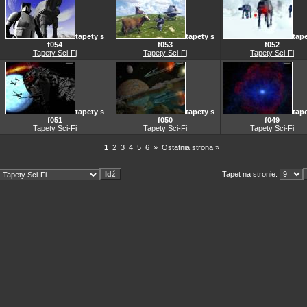
tapety s
tapety s
tape
f054
f053
f052
Tapety Sci-Fi
Tapety Sci-Fi
Tapety Sci-Fi
tapety s
tapety s
tape
f051
f050
f049
Tapety Sci-Fi
Tapety Sci-Fi
Tapety Sci-Fi
1
2
3
4
5
6
»
Ostatnia strona »
Tapet na stronie: