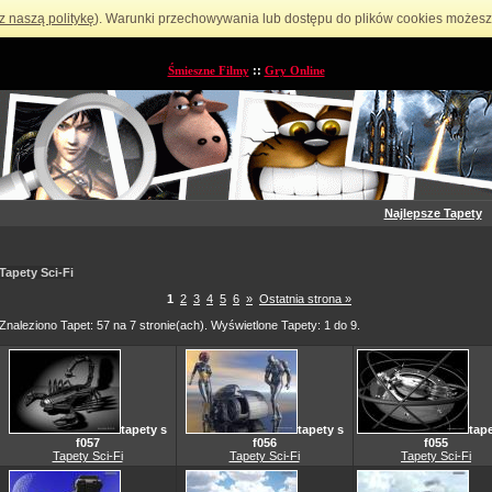
z naszą politykę
). Warunki przechowywania lub dostępu do plików cookies możesz 
Śmieszne Filmy
::
Gry Online
Najlepsze Tapety
Tapety Sci-Fi
1
2
3
4
5
6
»
Ostatnia strona »
Znaleziono Tapet: 57 na 7 stronie(ach). Wyświetlone Tapety: 1 do 9.
tapety s
tapety s
tape
f057
f056
f055
Tapety Sci-Fi
Tapety Sci-Fi
Tapety Sci-Fi