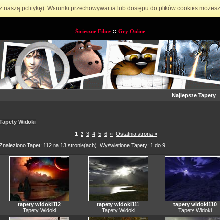
z naszą politykę
). Warunki przechowywania lub dostępu do plików cookies możesz 
Śmieszne Filmy
::
Gry Online
Najlepsze Tapety
Tapety Widoki
1
2
3
4
5
6
»
Ostatnia strona »
Znaleziono Tapet: 112 na 13 stronie(ach). Wyświetlone Tapety: 1 do 9.
tapety widoki112
tapety widoki111
tapety widoki110
Tapety Widoki
Tapety Widoki
Tapety Widoki