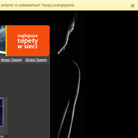
×
zmienić w ustawieniach Twojej przeglądarki.
Nowe Tapety
Dodaj Tapetę