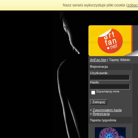
Nasz serwis wykorzystuje pliki cookie (
zobac
ArtFan.Net
| Tapety Widoki
Rejestracja
Użytkownik:
Hasło:
Zapamiętaj mnie
»
Zapomniałem hasła
»
Rejestracja
Tapeta tygodnia